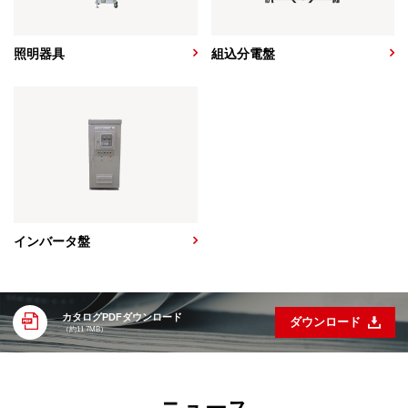
照明器具
組込分電盤
インバータ盤
カタログPDFダウンロード
ダウンロード
（約11.7MB）