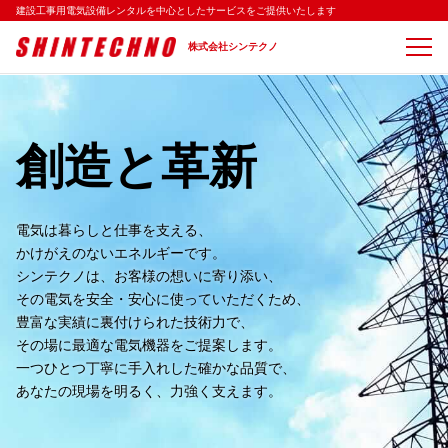
シンテクノ
建設工事用電気設備レンタルを中心としたサービスをご提供いたします
株式会社シンテクノ
創造と革新
電気は暮らしと仕事を支える、
かけがえのないエネルギーです。
シンテクノは、お客様の想いに寄り添い、
その電気を安全・安心に使っていただくため、
豊富な実績に裏付けられた技術力で、
その場に最適な電気機器をご提案します。
一つひとつ丁寧に手入れした確かな品質で、
あなたの現場を明るく、力強く支えます。