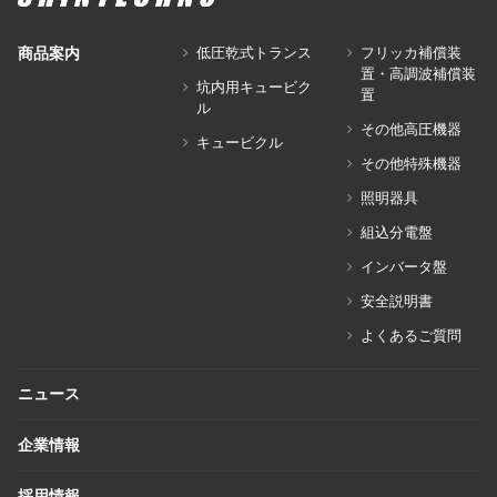
商品案内
低圧乾式トランス
フリッカ補償装
置・高調波補償装
坑内用キュービク
置
ル
その他高圧機器
キュービクル
その他特殊機器
照明器具
組込分電盤
インバータ盤
安全説明書
よくあるご質問
ニュース
企業情報
採用情報